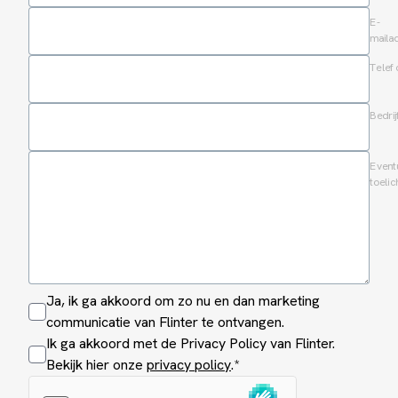
E-
maila
Tele
Bedri
Event
toelic
Ja, ik ga akkoord om zo nu en dan marketing
communicatie van Flinter te ontvangen.
Ik ga akkoord met de Privacy Policy van Flinter.
Bekijk hier onze
privacy policy
.*